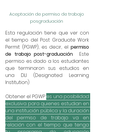
Aceptación de permiso de trabajo 
posgraduación 
Esta regulación tiene que ver con 
el tiempo del Post Graduate Work 
Permit (PGWP), es decir, el 
permiso 
de trabajo post-graduación
.  Este 
permiso es dado a los estudiantes 
que terminaron sus estudios en 
una DLI (Designated Learning 
Institution).
Obtener el PGWP 
es una posibilidad 
exclusiva para quienes estudian en 
una institución pública y la duración 
del permiso de trabajo va en 
relación con el tiempo que tenga 
tu programa de educación 