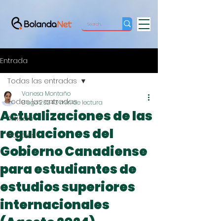
Entrada
Todas las entradas
Vanesa Montaño
Todas las entradas
8 ago 2024
3 min de lectura
Actualizaciones de las
Artículo
regulaciones del
Noticias
Gobierno Canadiense
para estudiantes de
estudios superiores
internacionales