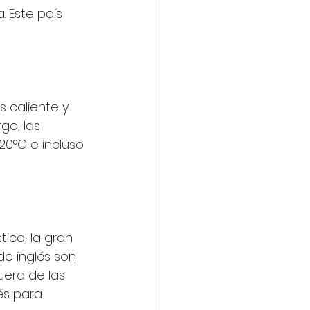
 Este país 
 caliente y 
go, las 
 20
°C e incluso 
tico, la gran 
de inglés son 
uera de las 
s para 