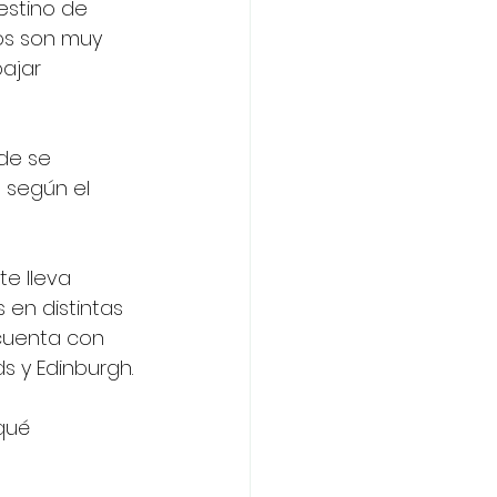
estino de 
nos son muy 
ajar 
de se 
 según el 
e lleva 
en distintas 
 cuenta con 
s y Edinburgh.
qué 