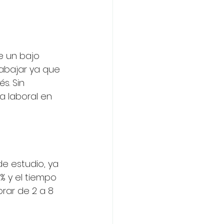
e un bajo 
abajar ya que 
s. Sin 
 laboral en 
e estudio, ya 
% y el tiempo 
ar de 2 a 8 