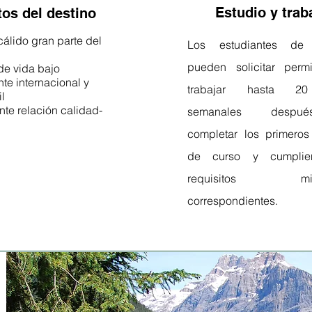
Estudio y trab
tos del destino
álido gran parte del
Los estudiantes de 
Clima cálido gran parte del año.
Costo de vida moderado
pueden solicitar perm
de vida bajo
Ambiente internacional y
te internacional y
trabajar hasta 2
estudiantil.
il
Excelente relación calidad-
te relación calidad-
semanales desp
precio.
completar los primeros
de curso y cumplie
requisitos migra
correspondientes.